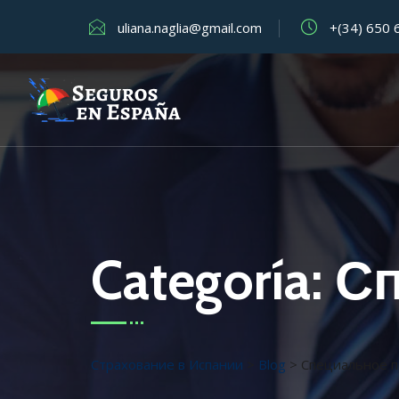
uliana.naglia@gmail.com
+(34) 650 
Categoría:
Сп
Страхование в Испании
>
Blog
>
Специальное 