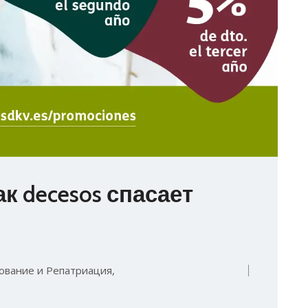
ак decesos спасает
ование и Репатриация
,