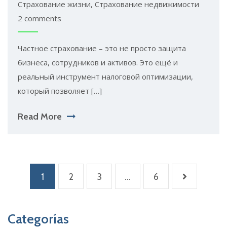
Страхование жизни
,
Страхование недвижимости
2 comments
Частное страхование – это не просто защита
бизнеса, сотрудников и активов. Это ещё и
реальный инструмент налоговой оптимизации,
который позволяет […]
Read More
Paginación
1
2
3
…
6
de
entradas
Categorías