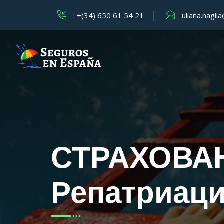
: +(34) 650 61 54 21
uliana.nagl
СТРАХОВА
Репатриац