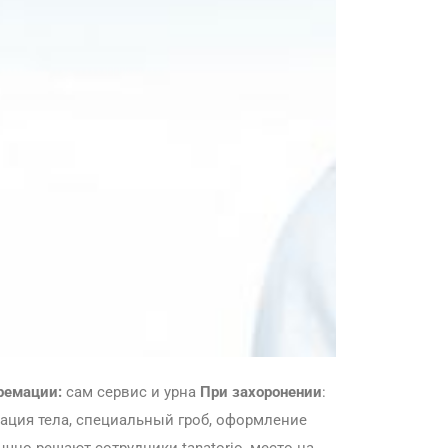
ремации:
сам сервис и урна
При захоронении
:
вация тела, специальный гроб, оформление
но решают сотрудники tanatorio, место на