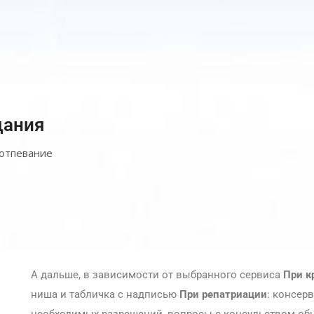
щания
 отпевание
А дальше, в зависимости от выбранного сервиса
При к
ниша и табличка с надписью
При репатриации
: консер
необходимых разрешений, вопросы с консульством обыч