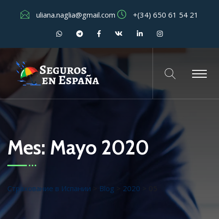
uliana.naglia@gmail.com
+(34) 650 61 54 21
Mes:
Mayo 2020
Страхование в Испании
>
Blog
>
2020
>
05