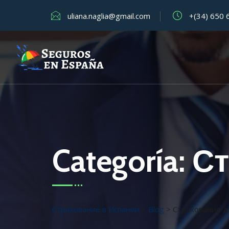
uliana.naglia@gmail.com
+(34) 650 
Categoría:
Ст
Страхование в Испании
>
Blog
>
Страхование д