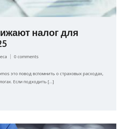
нижают налог для
25
еса
0 comments
nomos это повод вспомнить о страховых расходах,
огах. Если подходить […]