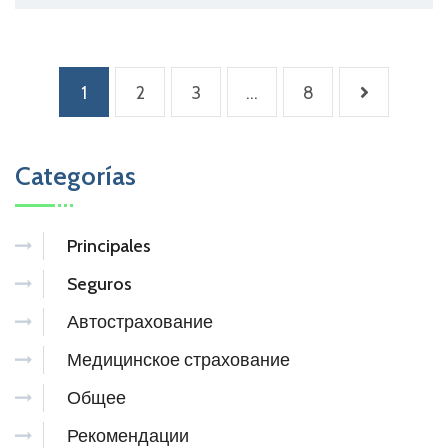
Paginación
1
2
3
…
8
de
entradas
Categorías
Principales
Seguros
Автострахование
Медицинское страхование
Общее
Рекомендации