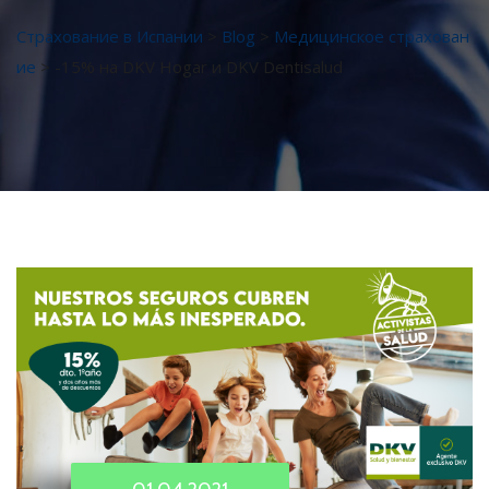
Страхование в Испании
>
Blog
>
Медицинское страхован
ие
>
-15% на DKV Hogar и DKV Dentisalud