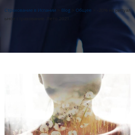
Страхование в Испании
>
Blog
>
Общее
>
-20% на ритуал
ьное страхование. Лето 2021.