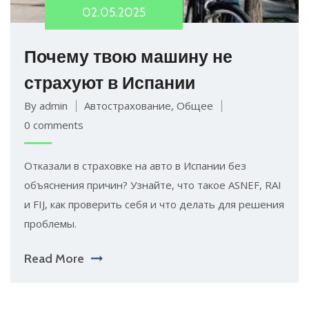
02.05.2025
Почему твою машину не
страхуют в Испании
By admin
Автострахование
,
Общее
0 comments
Отказали в страховке на авто в Испании без
объяснения причин? Узнайте, что такое ASNEF, RAI
и FIJ, как проверить себя и что делать для решения
проблемы.
Read More