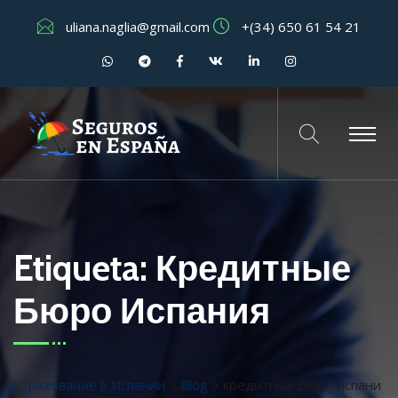
uliana.naglia@gmail.com
+(34) 650 61 54 21
Etiqueta:
Кредитные
Бюро Испания
Страхование в Испании
>
Blog
>
кредитные бюро испани