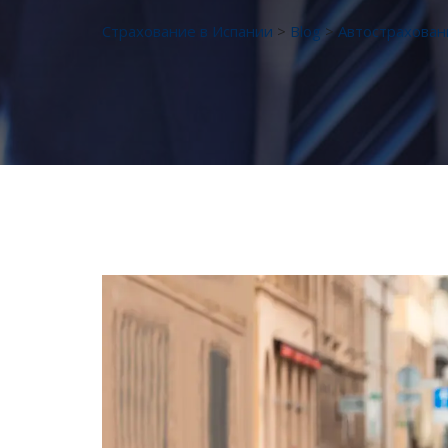
Страхование в Испании
>
Blog
>
Автострахован