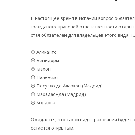
В настоящее время в Испании вопрос обязател
гражданско-правовой ответственности отдан н
стал обязателен для владельцев этого вида ТС,
⦿
Аликанте
⦿
Бенидорм
⦿
Махон
⦿
Паленсия
⦿
Посуэло де Аларкон (Мадрид)
⦿
Махадаонда (Мадрид)
⦿
Кордова
Ожидается, что такой вид страхования будет о
остаётся открытым.