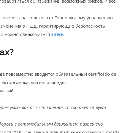
позаботиться об избежании возможных рисков. И всё
еличилось настолько, что Генеральному управлению
изменения в ПДД, гарантирующие безопасность
ми можно ознакомиться
здесь
ах?
ода повсеместно вводится обязательный certificado de
 электросамокаты и велосипеды.
ований:
тором указывается, что данное ТС соответствует
дороги с автомобильным движением, разрешено
 для VMP. Если муниципалитет её не обозначил, тогда