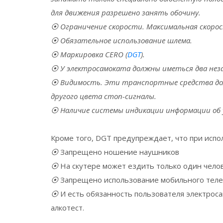
для движения разрешено занять обочину.
⦿
Ограничение скорости. Максимальная скорос
⦿
Обязательное использование шлема.
⦿
Маркировка CERO (
DGT
).
⦿
У электросамоката должны иметься два нез
⦿
Видимость. Эти транспортные средства до
другого цвета стоп-сигналы.
⦿
Наличие системы индикации информации об у
Кроме того, DGT предупреждает, что при испо
⦿
Запрещено ношение наушников
⦿
На скутере может ездить только один чело
⦿
Запрещено использование мобильного тел
⦿
И есть обязанность пользователя электроса
алкотест.