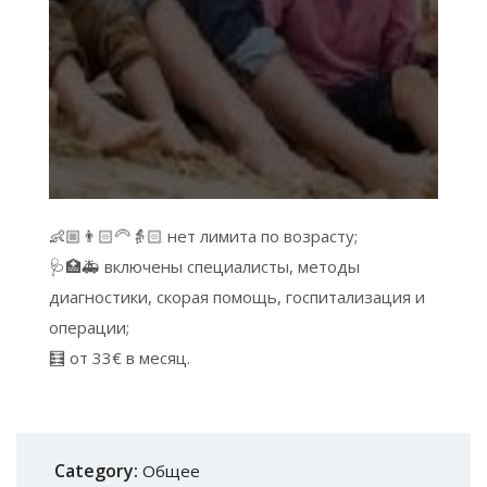
👶🏼👨🏻‍🦳👵🏻 нет лимита по возрасту;
🩺🏥🚑 включены специалисты, методы
диагностики, скорая помощь, госпитализация и
операции;
🧮 от 33€ в месяц.
Category:
Общее