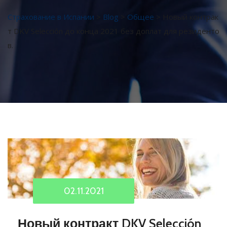
Страхование в Испании
>
Blog
>
Общее
>
Новый контрак
т DKV Selección до конца 2021 без доплат для резиденто
в.
02.11.2021
Новый контракт DKV Selección