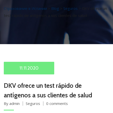
Страхование в Испании
>
Blog
>
Seguros
>
DKV ofrece un
test rápido de antígenos a sus clientes de salud
11.11.2020
DKV ofrece un test rápido de
antígenos a sus clientes de salud
By admin
Seguros
0 comments