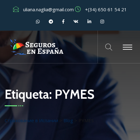
uliana.naglia@gmail.com
+(34) 650 61 54 21
Etiqueta:
PYMES
Страхование в Испании
>
Blog
>
PYMES