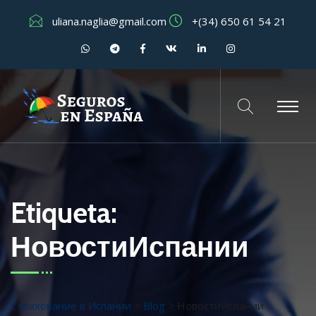
uliana.naglia@gmail.com
+(34) 650 61 54 21
Etiqueta:
НовостиИспании
Страхование в Испании
>
Blog
>
НовостиИспании