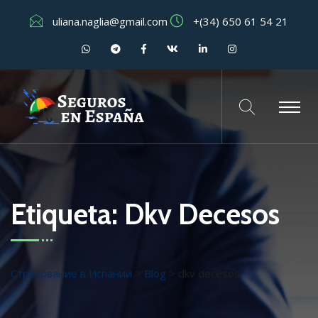
uliana.naglia@gmail.com
+(34) 650 61 54 21
Etiqueta:
Dkv Decesos
Страхование в Испании
>
Blog
>
dkv decesos