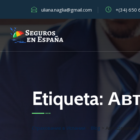
uliana.naglia@gmail.com
+(34) 650 
Etiqueta:
Ав
Страхование в Испании
>
Blog
>
АвтоЦарапина