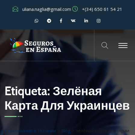
uliana.naglia@gmail.com
+(34) 650 61 54 21
Etiqueta:
Зелёная
Карта Для Украинцев
Страхование в Испании
>
Blog
>
зелёная карта для украи