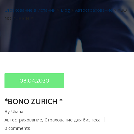
Страхование в Испании
>
Blog
>
Автострахование
>
*BO
NO ZURICH *
08.04.2020
*BONO ZURICH *
By Uliana
Автострахование
,
Страхование для бизнеса
0 comments