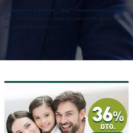
Страхование в Испании
>
Blog
>
Медицинское страхован
ие
>
Твоя полная страховка здоровья тебе может обойт
ись на 36% дешевле!